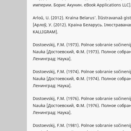
империи. Борис Акунин. eBook Applications LLC]
Arloǔ, U. (2012). Kraìna Belarus’. Ìlûstravanaâ gì
[Арлоў, У. (2012). Краіна Беларусь. Ілюстравана
KALLIGRAM].
Dostoevskij, F.M. (1973). Polnoe sobranie sočineni
Nauka [Достоевский, Ф.М. (1973). Полное собра
Ленинград: Наука].
Dostoevskij, F.M. (1974). Polnoe sobranie sočineni
Nauka [Достоевский, Ф.М. (1974). Полное собра
Ленинград: Наука].
Dostoevskij, F.M. (1976). Polnoe sobranie sočineni
Nauka [Достоевский, Ф.М. (1976). Полное собра
Ленинград: Наука].
Dostoevskij, F.M. (1981). Polnoe sobranie sočineni