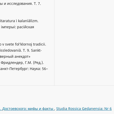
ы и исследования. Т. 7.
taratura ì kalanìâlìzm.
 імперыі: расійская
v svete fol’klornoj tradicii.
issledovaniâ. T. 9. Sankt-
Скверный анекдот»
Фридлендер, Г.М. (Ред.).
анкт-Петербург: Наука: 56–
M. Достоевского: мифы и факты
,
Studia Rossica Gedanensia: Nr 6