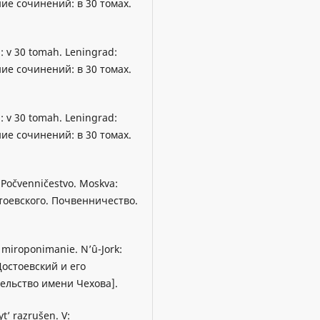
ние сочинений: в 30 томах.
j: v 30 tomah. Leningrad:
ние сочинений: в 30 томах.
j: v 30 tomah. Leningrad:
ние сочинений: в 30 томах.
. Počvenničestvo. Moskva:
стоевского. Почвенничество.
e miroponimanie. N’û-Jork:
 Достоевский и его
ельство имени Чехова].
t’ razrušen. V: