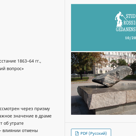
стание 1863–64 гг.,
кий вопрос»
ассмотрен через призму
важное значение в драме
т об утрате
 – влиянии отмены
PDF (Русский)