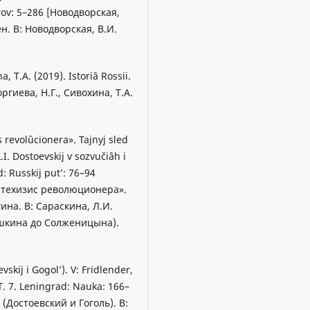
arov: 5–286 [Новодворская,
н. В: Новодворская, В.И.
a, T.A. (2019). Istoriâ Rossii.
оргиева, Н.Г., Сивохина, Т.А.
s revolûcionera». Tajnyj sled
.I. Dostoevskij v sozvučiâh i
: Russkij put’: 76–94
Катехизис революционера».
на. В: Сараскина, Л.И.
ушкина до Солженицына).
skij i Gogol’). V: Fridlender,
 T. 7. Leningrad: Nauka: 166–
 (Достоевский и Гоголь). В: