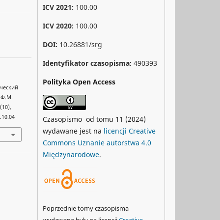
ICV 2021:
100.00
ICV 2020:
100.00
DOI:
10.26881/srg
Identyfikator czasopisma:
490393
Polityka Open Access
ический
 Ф.М.
 (10),
.10.04
Czasopismo od tomu 11 (2024)
wydawane jest na
licencji Creative
Commons Uznanie autorstwa 4.0
Międzynarodowe
.
Poprzednie tomy czasopisma
wydawane były na licencji
Creative