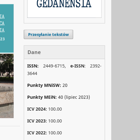
Przesyłanie tekstów
Dane
ISSN:
2449-6715,
e-ISSN
: 2392-
3644
Punkty MNiSW:
20
Punkty MEiN:
40 (lipiec 2023)
ICV 2024:
100.00
ICV 2023:
100.00
ICV 2022:
100.00