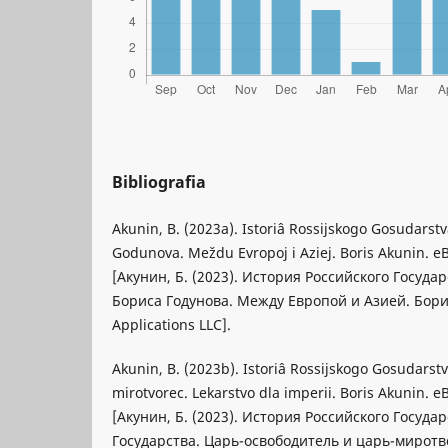
Bibliografia
Akunin, B. (2023a). Istoriâ Rossijskogo Gosudarstva
Godunova. Meždu Evropoj i Aziej. Boris Akunin. e
[Акунин, Б. (2023). История Российского Государ
Бориса Годунова. Между Европой и Азией. Бори
Applications LLC].
Akunin, B. (2023b). Istoriâ Rossijskogo Gosudarstva
mirotvorec. Lekarstvo dla imperii. Boris Akunin. e
[Акунин, Б. (2023). История Российского Госуда
Государства. Царь-освободитель и царь-миротв