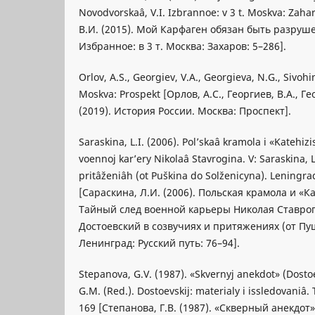
Novodvorskaâ, V.I. Izbrannoe: v 3 t. Moskva: Zah
В.И. (2015). Мой Карфаген обязан быть разруше
Избранное: в 3 т. Москва: Захаров: 5–286].
Orlov, A.S., Georgiev, V.A., Georgieva, N.G., Sivohin
Moskva: Prospekt [Орлов, А.С., Георгиев, В.А., Ге
(2019). История России. Москва: Проспект].
Saraskina, L.I. (2006). Pol’skaâ kramola i «Katehizi
voennoj kar’ery Nikolaâ Stavrogina. V: Saraskina, L
pritâženiâh (ot Puškina do Solženicyna). Leningrad
[Сараскина, Л.И. (2006). Польская крамола и «
Тайный след военной карьеры Николая Ставроги
Достоевский в созвучиях и притяжениях (от П
Ленинград: Русский путь: 76–94].
Stepanova, G.V. (1987). «Skvernyj anekdot» (Dostoev
G.M. (Red.). Dostoevskij: materialy i issledovaniâ.
169 [Степанова, Г.В. (1987). «Скверный анекдот»