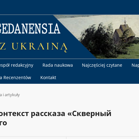
espół redakcyjny
Rada naukowa
Najczęściej czytane
Nap
la Recenzentów
Kontakt
a i artykuły
онтекст рассказа «Скверный
го