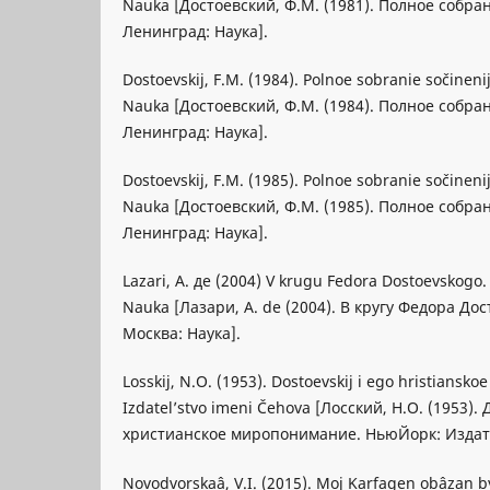
Nauka [Достоевский, Ф.М. (1981). Полное собра
Ленинград: Наука].
Dostoevskij, F.M. (1984). Polnoe sobranie sočineni
Nauka [Достоевский, Ф.М. (1984). Полное собра
Ленинград: Наука].
Dostoevskij, F.M. (1985). Polnoe sobranie sočineni
Nauka [Достоевский, Ф.М. (1985). Полное собра
Ленинград: Наука].
Lazari, A. де (2004) V krugu Fedora Dostoevskogo
Nauka [Лазари, А. de (2004). В кругу Федора До
Москва: Наука].
Losskij, N.O. (1953). Dostoevskij i ego hristiansko
Izdatel’stvo imeni Čehova [Лосский, Н.О. (1953).
христианское миропонимание. НьюЙорк: Издат
Novodvorskaâ, V.I. (2015). Moj Karfagen obâzan by