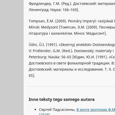
Фридлендер, Г.М. (Ред.). Достоевский: материал
Ленинград: Наука: 166–169].
Tompsan, È.M. (2009). Pesnâry ìmperyì: rasìjskaâ lì
Mìnsk: Medysont [Томпсан, Э.М. (2009). Песняры
літаратура і каланіялізм. Мінск: Медысонт].
Ûdin, Û.I. (1991). «Skvernyj anekdot» Dostoevskogo 
V: Fridlender, G.M. (Red.). Dostoevskij: materialy i 
Peterburg: Nauka: 56–65 [Юдин, Ю.И. (1991). «
Достоевского в свете фольклорной традиции. В: 
Достоевский: материалы и исследования. Т. 9. С
65].
Inne teksty tego samego autora
Сяргей Падсасонны,
В круге эротизма Ф.
(2019)