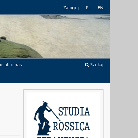
Zaloguj
PL
EN
isali o nas
Szukaj