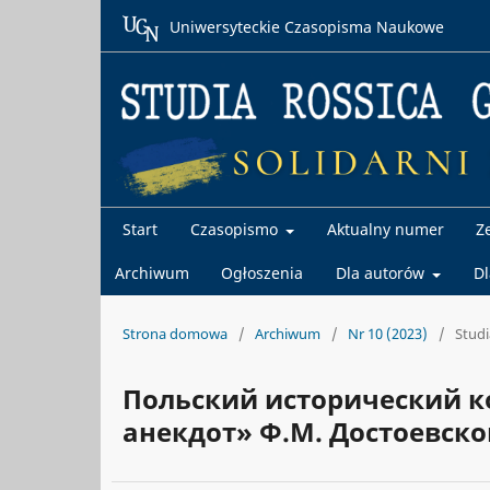
Uniwersyteckie Czasopisma Naukowe
Start
Czasopismo
Aktualny numer
Z
Archiwum
Ogłoszenia
Dla autorów
D
Strona domowa
/
Archiwum
/
Nr 10 (2023)
/
Studi
Польский исторический к
анекдот» Ф.М. Достоевско