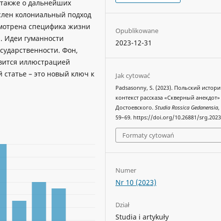
а также о дальнейших
ыслен колониальный подход
мотрена специфика жизни
Opublikowane
. Идеи гуманности
2023-12-31
сударственности. Фон,
овится иллюстрацией
 статье – это новый ключ к
Jak cytować
Padsasonny, S. (2023). Польский истор
контекст рассказа «Скверный анекдот»
Достоевского.
Studia Rossica Gedanensia
,
59–69. https://doi.org/10.26881/srg.2023
Formaty cytowań
Numer
Nr 10 (2023)
Dział
Studia i artykuły