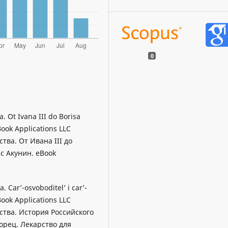
0
. Ot Ivana III do Borisa
Book Applications LLC
ства. От Ивана III до
с Акунин. eBook
. Car’-osvoboditel’ i car’-
Book Applications LLC
рства. История Российского
орец. Лекарство для