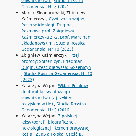
słownikarstwa
,
Studia Rossica
Gedanensia: Nr 8 (2021)
Marcin Składanowski, Zbigniew
Kaźmierczyk,
Cywilizacja wojny.
Rosja w ideologii Dugina.
Rozmowa prof. Zbigniewa
Kaźmierczyka z ks. prof. Marcinem
Składanowskim
,
Studia Rossica
Gedanensia: Nr 10 (2023)
Zbigniew Kaźmierczyk,
Trzej
prorocy: Sołżenicyn, Friedman,
Dugin. Część pierwsza: Sołżenicyn
,
Studia Rossica Gedanensia: Nr 10
(2023)
Katarzyna Wojan,
Wkład Polaków
do dorobku światowego
słownikarstwa (z językiem
rosyjskim w tle)
,
Studia Rossica
Gedanensia: Nr 3 (2016)
Katarzyna Wojan,
Z polskiej
leksykografii biograficznej,
nekrologicznej i komemoratywnej.
Rosja i ZSRS a Polska. Część II.