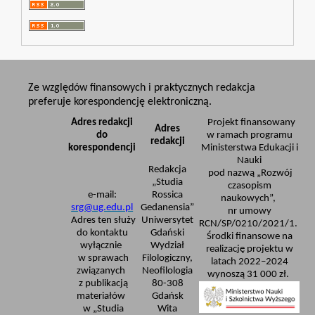
Ze względów finansowych i praktycznych redakcja
preferuje korespondencję elektroniczną.
Adres redakcji
Projekt finansowany
Adres
do
w ramach programu
redakcji
korespondencji
Ministerstwa Edukacji i
Nauki
Redakcja
pod nazwą „Rozwój
„Studia
czasopism
e-mail:
Rossica
naukowych”,
srg@ug.edu.pl
Gedanensia”
nr umowy
Adres ten służy
Uniwersytet
RCN/SP/0210/2021/1.
do kontaktu
Gdański
Środki finansowe na
wyłącznie
Wydział
realizację projektu w
w sprawach
Filologiczny,
latach 2022–2024
związanych
Neofilologia
wynoszą 31 000 zł.
z publikacją
80-308
materiałów
Gdańsk
w „Studia
Wita