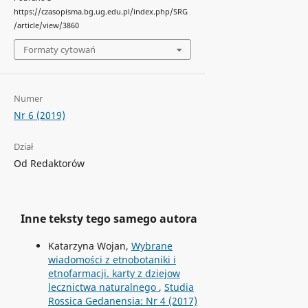
https://czasopisma.bg.ug.edu.pl/index.php/SRG
/article/view/3860
Formaty cytowań
Numer
Nr 6 (2019)
Dział
Od Redaktorów
Inne teksty tego samego autora
Katarzyna Wojan,
Wybrane
wiadomości z etnobotaniki i
etnofarmacji. karty z dziejow
lecznictwa naturalnego
,
Studia
Rossica Gedanensia: Nr 4 (2017)