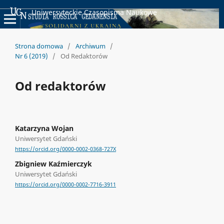
Uniwersyteckie Czasopisma Naukowe
Strona domowa
/
Archiwum
/
Nr 6 (2019)
/
Od Redaktorów
Od redaktorów
Katarzyna Wojan
Uniwersytet Gdański
https://orcid.org/0000-0002-0368-727X
Zbigniew Kaźmierczyk
Uniwersytet Gdański
https://orcid.org/0000-0002-7716-3911