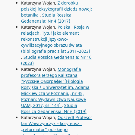
Katarzyna Wojan,
Z dorobku
polskiej leksykografii dziedzinowej:
botanika
,
Studia Rossica
Gedanensia: Nr 4 (2017)
Katarzyna Wojan,
Polska i Rosja w
relacjach. Tytuł jako element
rekonstrukcji językowo-
cywilizacyjnego obrazu świata
(bibliografia prac z lat 2011–2023)
,
Studia Rossica Gedanensia: Nr 10
(2023)
Katarzyna Wojan,
Monografia
profesora Jerzego Kaliszana
"Русские Омографы"(Filologia
Rosyjska / Uniwersytet im. Adama
Mickiewicza w Poznaniu, nr 45,
Poznań: Wydawnictwo Naukowe
UAM, 2017, ss. 144)
,
Studia
Rossica Gedanensia: Nr 6 (2019)
Katarzyna Wojan,
Odszedł Profesor
Jan Wawrzyńczyk – koryfeusz i
„reformator” polskiego