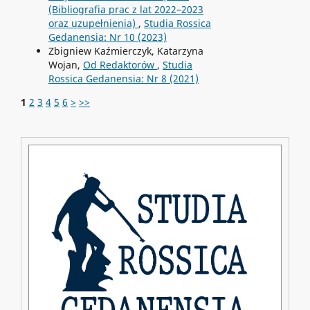
(Bibliografia prac z lat 2022–2023
oraz uzupełnienia)
,
Studia Rossica
Gedanensia: Nr 10 (2023)
Zbigniew Kaźmierczyk, Katarzyna
Wojan,
Od Redaktorów
,
Studia
Rossica Gedanensia: Nr 8 (2021)
1
2
3
4
5
6
>
>>