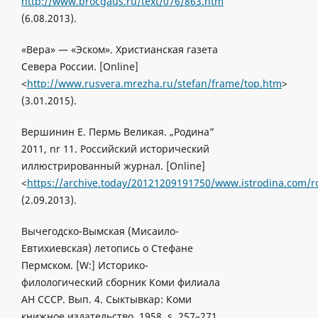
http://www.brocgaus.ru/text/076/863.htm
(6.08.2013).
«Вера» — «Эском». Христианская газета
Севера России. [Online]
<
http://www.rusvera.mrezha.ru/stefan/frame/top.htm
>
(3.01.2015).
Вершинин Е. Пермь Великая. „Родина”
2011, nr 11. Российский исторический
иллюстрированный журнал. [Online]
<
https://archive.today/20121209191750/www.istrodina.com/ro
(2.09.2013).
Вычегодско-Вымская (Мисаило-
Евтихиевская) летопись о Стефане
Пермском. [W:] Историко-
филологический сборник Коми филиала
АН СССР. Вып. 4. Сыктывкар: Коми
книжное издательство, 1958, s. 257–271.