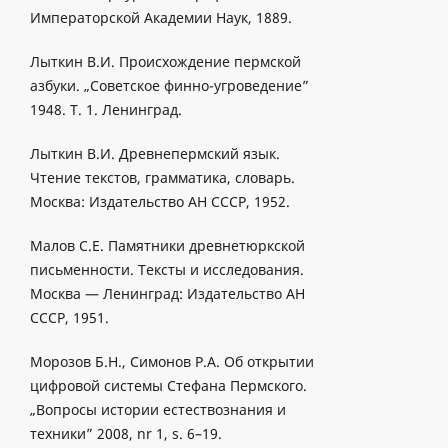
Императорской Академии Наук, 1889.
Лыткин В.И. Происхождение пермской
азбуки. „Советское финно-угроведение”
1948. T. 1. Ленинград.
Лыткин B.И. Древнепермский язык.
Чтение текстов, грамматика, словарь.
Москва: Издательство АН СССР, 1952.
Малов С.Е. Памятники древнетюркской
письменности. Тексты и исследования.
Москва — Лeнингpaд: Издательство АН
СССР, 1951.
Морозов Б.Н., Симонов Р.А. Об открытии
цифровой системы Стефана Пермского.
„Вопросы истории естествознания и
техники” 2008, nr 1, s. 6–19.