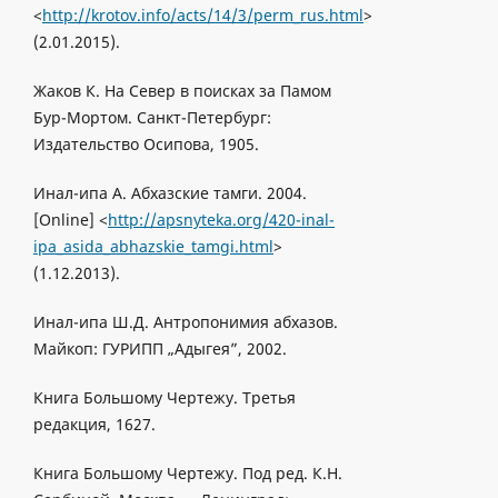
<
http://krotov.info/acts/14/3/perm_rus.html
>
(2.01.2015).
Жаков К. На Север в поисках за Памом
Бур-Мортом. Cанкт-Петербург:
Издaтельство Ocипoвa, 1905.
Инал-ипa A. Абхазские тамги. 2004.
[Online] <
http://apsnyteka.org/420-inal-
ipa_asida_abhazskie_tamgi.html
>
(1.12.2013).
Инал-ипа Ш.Д. Антропонимия абхазов.
Майкоп: ГУРИПП „Адыгея”, 2002.
Книгa Большому Чертежу. Tретья
редакция, 1627.
Книга Большому Чертежу. Под ред. К.Н.