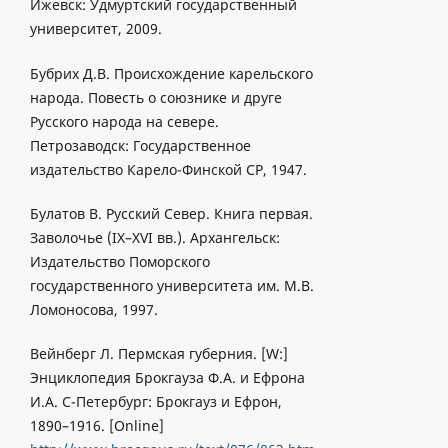
Ижевск: Удмуртский государственный
университет, 2009.
Бубрих Д.В. Происхождение карельского
народа. Повесть о союзнике и друге
Русского народа на севере.
Петрозаводск: Государственное
издательство Карело-Финской СР, 1947.
Булатов B. Русский Север. Книга первая.
Заволочье (IX–XVI вв.). Архангельск:
Издательство Поморского
государственного университета им. М.В.
Ломоносова, 1997.
Вейнберг Л. Пермская губерния. [W:]
Энциклопедия Брокгауза Ф.А. и Ефрона
И.А. С-Петербург: Брокгауз и Ефрон,
1890–1916. [Online]