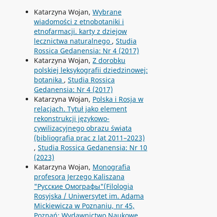
Katarzyna Wojan,
Wybrane
wiadomości z etnobotaniki i
etnofarmacji. karty z dziejow
lecznictwa naturalnego
,
Studia
Rossica Gedanensia: Nr 4 (2017)
Katarzyna Wojan,
Z dorobku
polskiej leksykografii dziedzinowej:
botanika
,
Studia Rossica
Gedanensia: Nr 4 (2017)
Katarzyna Wojan,
Polska i Rosja w
relacjach. Tytuł jako element
rekonstrukcji językowo-
cywilizacyjnego obrazu świata
(bibliografia prac z lat 2011–2023)
,
Studia Rossica Gedanensia: Nr 10
(2023)
Katarzyna Wojan,
Monografia
profesora Jerzego Kaliszana
"Русские Омографы"(Filologia
Rosyjska / Uniwersytet im. Adama
Mickiewicza w Poznaniu, nr 45,
Poznań: Wydawnictwo Naukowe