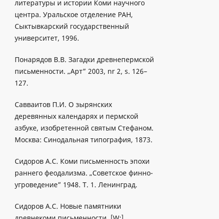
литературы и истории Коми научного
центра. Уральское отделение РАН,
Сыктывкарский государственный
университет, 1996.
Понарядов В.B. Загадки древнепермской
письменности. „Арт” 2003, nr 2, s. 126–
127.
Савваитов П.И. О зырянских
деревянных календарях и пермской
азбуке, изобретенной святым Стефаном.
Москва: Синодальная типография, 1873.
Сидоров А.С. Коми письменность эпохи
раннего феодализма. „Советское финно-
угроведение” 1948. T. 1. Ленинград.
Сидоров А.С. Новые памятники
древнекоми письменности. [W:]