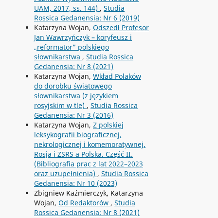
UAM, 2017, ss. 144)
,
Studia
Rossica Gedanensia: Nr 6 (2019)
Katarzyna Wojan,
Odszedł Profesor
Jan Wawrzyńczyk – koryfeusz i
„reformator” polskiego
słownikarstwa
,
Studia Rossica
Gedanensia: Nr 8 (2021)
Katarzyna Wojan,
Wkład Polaków
do dorobku światowego
słownikarstwa (z językiem
rosyjskim w tle)
,
Studia Rossica
Gedanensia: Nr 3 (2016)
Katarzyna Wojan,
Z polskiej
leksykografii biograficznej,
nekrologicznej i komemoratywnej.
Rosja i ZSRS a Polska. Część II.
(Bibliografia prac z lat 2022–2023
oraz uzupełnienia)
,
Studia Rossica
Gedanensia: Nr 10 (2023)
Zbigniew Kaźmierczyk, Katarzyna
Wojan,
Od Redaktorów
,
Studia
Rossica Gedanensia: Nr 8 (2021)