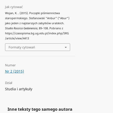
Jak cytować
Wojan, K. . (2015). Początki piśmiennictwa
staropermskiego. Stefanowski "Anbur" ("Abur")
jako jeden z najstarszych zabytków uralskich.
Studia Rossica Gedanensia
, 89–108. Pobrano z
https://czasopisma.bg.ug.edu.pl/index.php/SRG
/article/view/4413
Formaty cytowań
Numer
Nr 2 (2015)
Dział
Studia i artykuły
Inne teksty tego samego autora