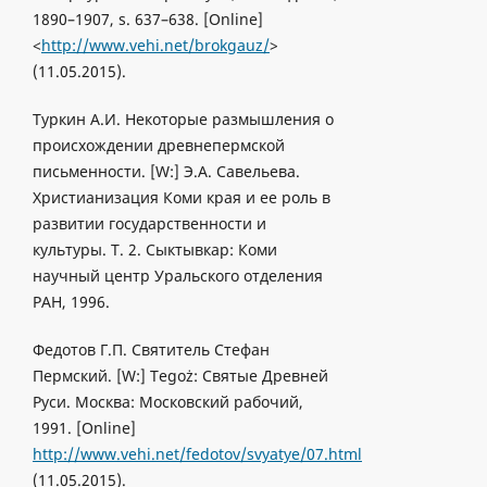
1890–1907, s. 637–638. [Online]
<
http://www.vehi.net/brokgauz/
>
(11.05.2015).
Туркин А.И. Некоторые размышления о
происхождении древнепермской
письменности. [W:] Э.А. Савельева.
Христианизация Коми края и ее роль в
развитии государственности и
культуры. T. 2. Сыктывкар: Коми
научный центр Уральского отделения
РАН, 1996.
Федотов Г.П. Святитель Стефан
Пермский. [W:] Tegoż: Святые Древней
Руси. Москва: Московский рабочий,
1991. [Online]
http://www.vehi.net/fedotov/svyatye/07.html
(11.05.2015).