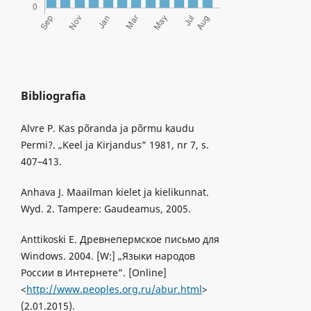
Bibliografia
Alvre P. Kas põranda ja põrmu kaudu
Permi?. „Keel ja Kirjandus” 1981, nr 7, s.
407–413.
Anhava J. Maailman kielet ja kielikunnat.
Wyd. 2. Tampere: Gaudeamus, 2005.
Anttikoski E. Древнепермское письмо для
Windows. 2004. [W:] „Языки народов
России в Интернете”. [Online]
<
http://www.peoples.org.ru/abur.html
>
(2.01.2015).