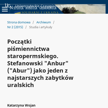
Uniwersyteckie Czasopisma Naukowe
Strona domowa
/
Archiwum
/
Nr 2 (2015)
/
Studia i artykuły
Początki
piśmiennictwa
staropermskiego.
Stefanowski "Anbur"
("Abur") jako jeden z
najstarszych zabytków
uralskich
Katarzyna Wojan