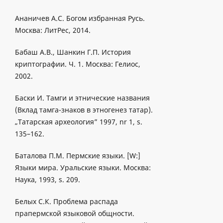
Ананичев А.С. Богом избранная Русь.
Москва: ЛитРес, 2014.
Бабаш А.В., Шанкин Г.П. История
криптографии. Ч. 1. Москва: Гелиос,
2002.
Баски И. Тамги и этнические названия
(Вклад тамга-знаков в этногенез татар).
„Татарская археология” 1997, nr 1, s.
135–162.
Баталова П.М. Пермские языки. [W:]
Языки мира. Уральские языки. Москва:
Наука, 1993, s. 209.
Белых С.К. Проблема распада
прапермской языковой общности.