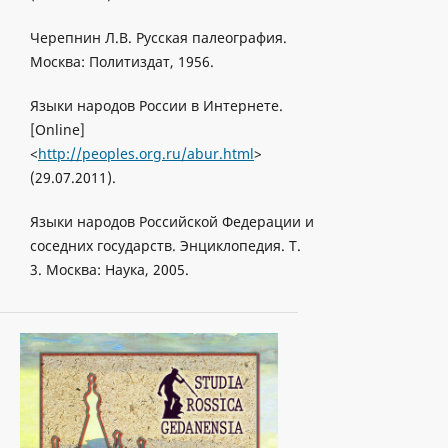
Черепнин Л.В. Русская палеография.
Москвa: Политиздат, 1956.
Языки народов России в Интернете.
[Online]
<
http://peoples.org.ru/abur.html
>
(29.07.2011).
Языки народов Российской Федерации и
соседних государств. Энциклопедия. T.
3. Москва: Наука, 2005.