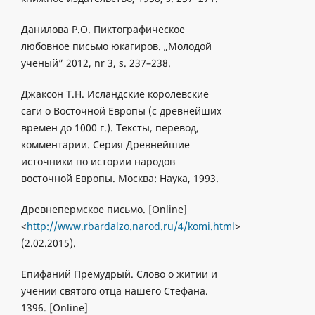
Данилова Р.О. Пиктографическое
любовное письмо юкагиров. „Молодой
ученый” 2012, nr 3, s. 237–238.
Джаксон T.H. Исландские королевские
саги о Восточной Европы (с древнейших
времен до 1000 г.). Тексты, перевод,
комментарии. Cерия Древнейшие
источники по истории народов
восточной Европы. Москва: Наука, 1993.
Древнепермское письмо. [Online]
<
http://www.rbardalzo.narod.ru/4/komi.html
>
(2.02.2015).
Епифаний Премудрый. Слово о житии и
учении святого отца нашего Стефана.
1396. [Online]