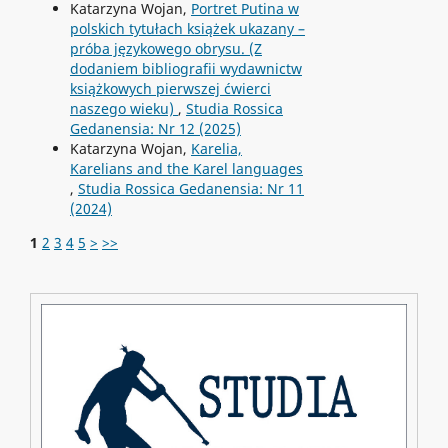
Katarzyna Wojan,
Portret Putina w
polskich tytułach książek ukazany –
próba językowego obrysu. (Z
dodaniem bibliografii wydawnictw
książkowych pierwszej ćwierci
naszego wieku)
,
Studia Rossica
Gedanensia: Nr 12 (2025)
Katarzyna Wojan,
Karelia,
Karelians and the Karel languages
,
Studia Rossica Gedanensia: Nr 11
(2024)
1
2
3
4
5
>
>>