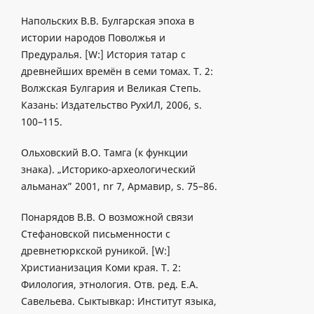
Напольских В.В. Булгарская эпоха в
истории народов Поволжья и
Предуралья. [W:] История татар с
древнейших времён в семи томах. Т. 2:
Волжская Булгария и Великая Степь.
Казань: Издательство РухИЛ, 2006, s.
100–115.
Ольховский B.O. Тамга (к функции
знака). „Историко-археологический
альманах” 2001, nr 7, Армавир, s. 75–86.
Понарядов В.В. О возможной связи
Стефановской письменности с
древнетюркской руникой. [W:]
Христианизация Коми края. T. 2:
Филология, этнология. Oтв. ред. Е.А.
Савельева. Сыктывкар: Институт языка,