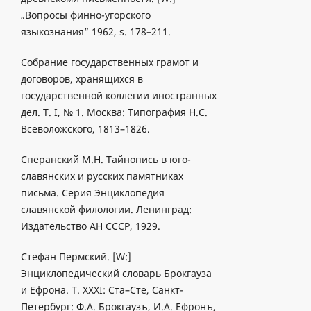
„Вопросы финно-угорского
языкознания” 1962, s. 178–211.
Собрaниe госудapcтвeнных грамот и
договоров, хранящихся в
государственной коллегии иностранных
дел. T. I, № 1. Москва: Типография Н.С.
Всеволожского, 1813–1826.
Сперанский М.Н. Тайнопись в юго-
славянских и русских памятниках
письма. Серия Энциклопедия
славянской филологии. Ленинград:
Издательство АН СССР, 1929.
Стефан Пермский. [W:]
Энциклопедический словарь Брокгауза
и Ефрона. T. XXXI: Ста–Сте, Санкт-
Петербург: Ф.А. Брокгаузъ, И.А. Ефронъ,