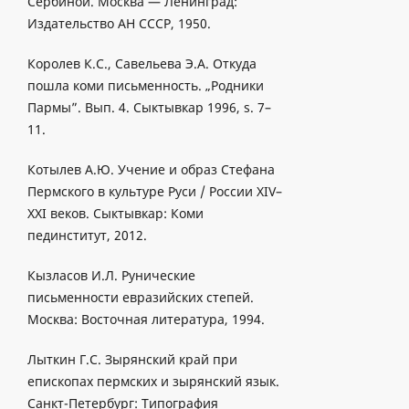
Сербиной. Москва — Ленинград:
Издательство АН СССР, 1950.
Королев К.С., Савельева Э.А. Откуда
пошла коми письменность. „Родники
Пармы”. Bып. 4. Сыктывкар 1996, s. 7–
11.
Котылев А.Ю. Учение и образ Стефана
Пермского в культуре Руси / России XIV–
XXI веков. Сыктывкар: Коми
пединститут, 2012.
Кызлacoв И.Л. Руничecкиe
письмeннocти еврaзийcкиx cтeпeй.
Mocквa: Восточная литература, 1994.
Лыткин Г.С. Зырянский край при
епископах пермских и зырянский язык.
Санкт-Петербург: Типография