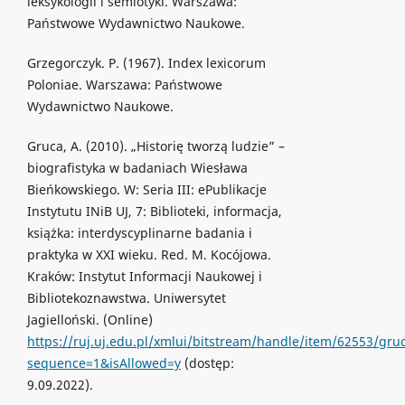
leksykologii i semiotyki. Warszawa:
Państwowe Wydawnictwo Naukowe.
Grzegorczyk. P. (1967). Index lexicorum
Poloniae. Warszawa: Państwowe
Wydawnictwo Naukowe.
Gruca, A. (2010). „Historię tworzą ludzie” –
biografistyka w badaniach Wiesława
Bieńkowskiego. W: Seria III: ePublikacje
Instytutu INiB UJ, 7: Biblioteki, informacja,
książka: interdyscyplinarne badania i
praktyka w XXI wieku. Red. M. Kocójowa.
Kraków: Instytut Informacji Naukowej i
Bibliotekoznawstwa. Uniwersytet
Jagielloński. (Online)
https://ruj.uj.edu.pl/xmlui/bitstream/handle/item/62553/gruc
sequence=1&isAllowed=y
(dostęp:
9.09.2022).