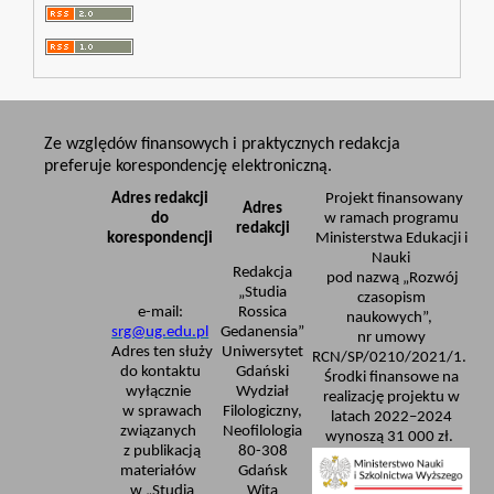
Ze względów finansowych i praktycznych redakcja
preferuje korespondencję elektroniczną.
Adres redakcji
Projekt finansowany
Adres
do
w ramach programu
redakcji
korespondencji
Ministerstwa Edukacji i
Nauki
Redakcja
pod nazwą „Rozwój
„Studia
czasopism
e-mail:
Rossica
naukowych”,
srg@ug.edu.pl
Gedanensia”
nr umowy
Adres ten służy
Uniwersytet
RCN/SP/0210/2021/1.
do kontaktu
Gdański
Środki finansowe na
wyłącznie
Wydział
realizację projektu w
w sprawach
Filologiczny,
latach 2022–2024
związanych
Neofilologia
wynoszą 31 000 zł.
z publikacją
80-308
materiałów
Gdańsk
w „Studia
Wita