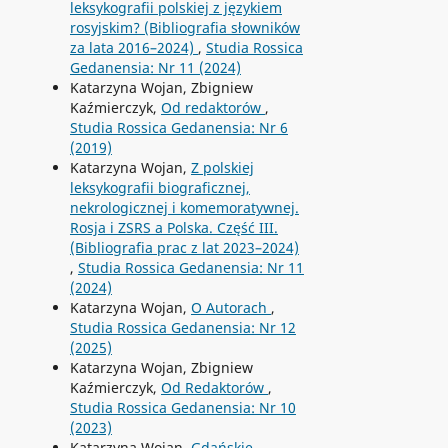
leksykografii polskiej z językiem
rosyjskim? (Bibliografia słowników
za lata 2016–2024)
,
Studia Rossica
Gedanensia: Nr 11 (2024)
Katarzyna Wojan, Zbigniew
Kaźmierczyk,
Od redaktorów
,
Studia Rossica Gedanensia: Nr 6
(2019)
Katarzyna Wojan,
Z polskiej
leksykografii biograficznej,
nekrologicznej i komemoratywnej.
Rosja i ZSRS a Polska. Część III.
(Bibliografia prac z lat 2023–2024)
,
Studia Rossica Gedanensia: Nr 11
(2024)
Katarzyna Wojan,
O Autorach
,
Studia Rossica Gedanensia: Nr 12
(2025)
Katarzyna Wojan, Zbigniew
Kaźmierczyk,
Od Redaktorów
,
Studia Rossica Gedanensia: Nr 10
(2023)
Katarzyna Wojan,
Gdańskie