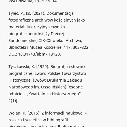
Wychowania, 19–20: 5–14.
Tylec, P., ks. (2021). Dokumentacja
fotograficzna archiwów kościelnych jako
materiał ilustracyjny słownika
biograficznego księży Diecezji
Sandomierskiej XIX–XX wieku. Archiwa,
Biblioteki i Muzea Kościelne, 117: 303–322.
DOI: 10.31743/abmk.13120.
Tyszkowski, K. (1929). Biografja i słowniki
biograficzne. Lwów: Polskie Towarzystwo
Historyczne, (Lwów: Drukarnia Zakładu
Narodowego im. Ossolińskich) [osobne
odbicie z „Kwartalnika Historycznego”,
2(1)].
Wojan, K. (2015). Z informacji naukowej –
rossica i sovietica w bibliografii
piśmiennictwa polskiego. Bibliograficzna