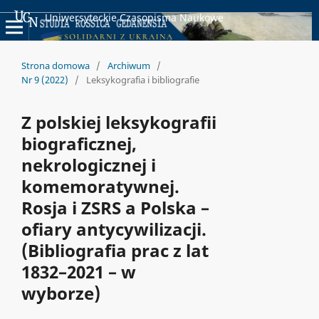
Uniwersyteckie Czasopisma Naukowe
Strona domowa
/
Archiwum
/
Nr 9 (2022)
/
Leksykografia i bibliografie
Z polskiej leksykografii
biograficznej,
nekrologicznej i
komemoratywnej.
Rosja i ZSRS a Polska –
ofiary antycywilizacji.
(Bibliografia prac z lat
1832–2021 – w
wyborze)