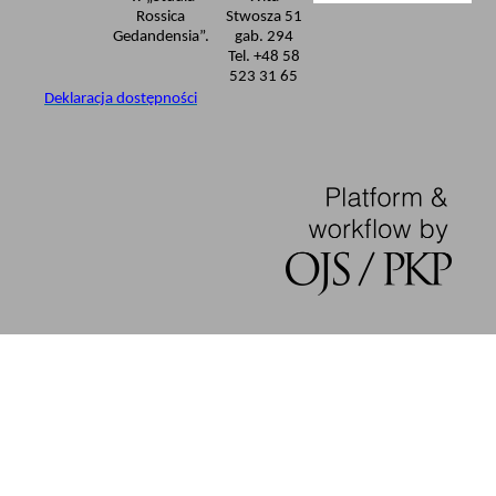
Rossica
Stwosza 51
Gedandensia”.
gab. 294
Tel. +48 58
523 31 65
Deklaracja dostępności