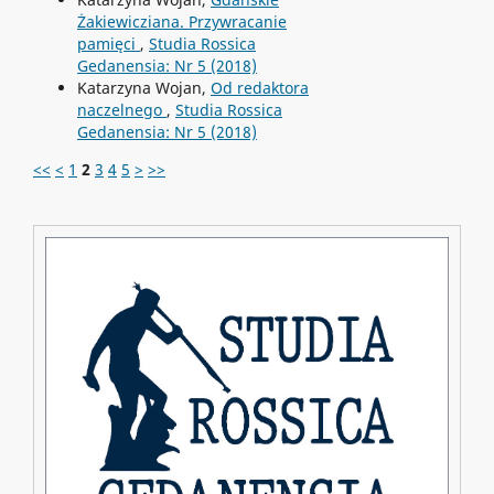
Żakiewicziana. Przywracanie
pamięci
,
Studia Rossica
Gedanensia: Nr 5 (2018)
Katarzyna Wojan,
Od redaktora
naczelnego
,
Studia Rossica
Gedanensia: Nr 5 (2018)
<<
<
1
2
3
4
5
>
>>