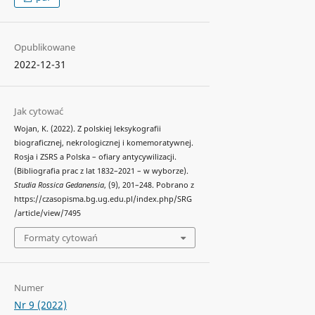
Opublikowane
2022-12-31
Jak cytować
Wojan, K. (2022). Z polskiej leksykografii
biograficznej, nekrologicznej i komemoratywnej.
Rosja i ZSRS a Polska – ofiary antycywilizacji.
(Bibliografia prac z lat 1832–2021 – w wyborze).
Studia Rossica Gedanensia
, (9), 201–248. Pobrano z
https://czasopisma.bg.ug.edu.pl/index.php/SRG
/article/view/7495
Formaty cytowań
Numer
Nr 9 (2022)