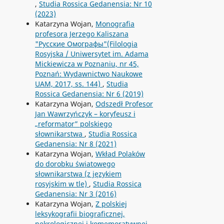
,
Studia Rossica Gedanensia: Nr 10
(2023)
Katarzyna Wojan,
Monografia
profesora Jerzego Kaliszana
"Русские Омографы"(Filologia
Rosyjska / Uniwersytet im. Adama
Mickiewicza w Poznaniu, nr 45,
Poznań: Wydawnictwo Naukowe
UAM, 2017, ss. 144)
,
Studia
Rossica Gedanensia: Nr 6 (2019)
Katarzyna Wojan,
Odszedł Profesor
Jan Wawrzyńczyk – koryfeusz i
„reformator” polskiego
słownikarstwa
,
Studia Rossica
Gedanensia: Nr 8 (2021)
Katarzyna Wojan,
Wkład Polaków
do dorobku światowego
słownikarstwa (z językiem
rosyjskim w tle)
,
Studia Rossica
Gedanensia: Nr 3 (2016)
Katarzyna Wojan,
Z polskiej
leksykografii biograficznej,
nekrologicznej i komemoratywnej.