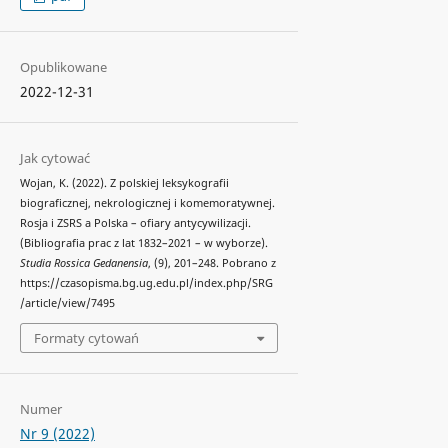
Opublikowane
2022-12-31
Jak cytować
Wojan, K. (2022). Z polskiej leksykografii
biograficznej, nekrologicznej i komemoratywnej.
Rosja i ZSRS a Polska – ofiary antycywilizacji.
(Bibliografia prac z lat 1832–2021 – w wyborze).
Studia Rossica Gedanensia
, (9), 201–248. Pobrano z
https://czasopisma.bg.ug.edu.pl/index.php/SRG
/article/view/7495
Formaty cytowań
Numer
Nr 9 (2022)