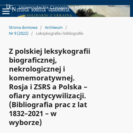
Uniwersyteckie Czasopisma Naukowe
Strona domowa
/
Archiwum
/
Nr 9 (2022)
/
Leksykografia i bibliografie
Z polskiej leksykografii
biograficznej,
nekrologicznej i
komemoratywnej.
Rosja i ZSRS a Polska –
ofiary antycywilizacji.
(Bibliografia prac z lat
1832–2021 – w
wyborze)