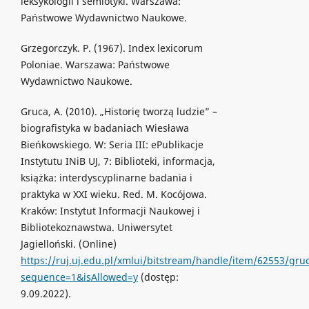
leksykologii i semiotyki. Warszawa:
Państwowe Wydawnictwo Naukowe.
Grzegorczyk. P. (1967). Index lexicorum
Poloniae. Warszawa: Państwowe
Wydawnictwo Naukowe.
Gruca, A. (2010). „Historię tworzą ludzie” –
biografistyka w badaniach Wiesława
Bieńkowskiego. W: Seria III: ePublikacje
Instytutu INiB UJ, 7: Biblioteki, informacja,
książka: interdyscyplinarne badania i
praktyka w XXI wieku. Red. M. Kocójowa.
Kraków: Instytut Informacji Naukowej i
Bibliotekoznawstwa. Uniwersytet
Jagielloński. (Online)
https://ruj.uj.edu.pl/xmlui/bitstream/handle/item/62553/gruc
sequence=1&isAllowed=y
(dostęp:
9.09.2022).