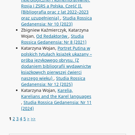
Rosja i ZSRS a Polska. Część II.
(Bibliografia prac z lat 2022–2023
oraz uzupełnienia)
,
Studia Rossica
Gedanensia: Nr 10 (2023)
Zbigniew Kaźmierczyk, Katarzyna
Wojan,
Od Redaktorów
,
Studia
Rossica Gedanensia: Nr 8 (2021)
Katarzyna Wojan,
Portret Putina w
polskich tytułach książek ukazany –
próba językowego obrysu. (Z
dodaniem bibliografii wydawnictw
książkowych pierwszej ćwierci
naszego wieku)
,
Studia Rossica
Gedanensia: Nr 12 (2025)
Katarzyna Wojan,
Karelia,
Karelians and the Karel languages
,
Studia Rossica Gedanensia: Nr 11
(2024)
1
2
3
4
5
>
>>