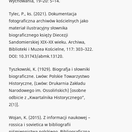
Wychowania, 19–20: 5–14.
Tylec, P., ks. (2021). Dokumentacja
fotograficzna archiwów kościelnych jako
materiał ilustracyjny słownika
biograficznego księży Diecezji
Sandomierskiej XIX–XX wieku. Archiwa,
Biblioteki i Muzea Kościelne, 117: 303–322.
DOI: 10.31743/abmk.13120.
Tyszkowski, K. (1929). Biografja i słowniki
biograficzne. Lwów: Polskie Towarzystwo
Historyczne, (Lwów: Drukarnia Zakładu
Narodowego im. Ossolińskich) [osobne
odbicie z „Kwartalnika Historycznego”,
2(1)].
Wojan, K. (2015). Z informacji naukowej –
rossica i sovietica w bibliografii
piśmiennictwa polskiego. Bibliograficzna