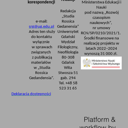
korespondencji
Ministerstwa Edukacji i
Nauki
Redakcja
pod nazwą „Rozwój
„Studia
czasopism
e-mail:
Rossica
naukowych”,
srg@ug.edu.pl
Gedanensia”
nr umowy
Adres ten służy
Uniwersytet
RCN/SP/0210/2021/1.
do kontaktu
Gdański
Środki finansowe na
wyłącznie
Wydział
realizację projektu w
w sprawach
Filologiczny,
latach 2022–2024
związanych
Neofilologia
wynoszą 31 000 zł.
z publikacją
80-308
materiałów
Gdańsk
w „Studia
Wita
Rossica
Stwosza 51
Gedandensia”.
gab. 294
Tel. +48 58
523 31 65
Deklaracja dostępności