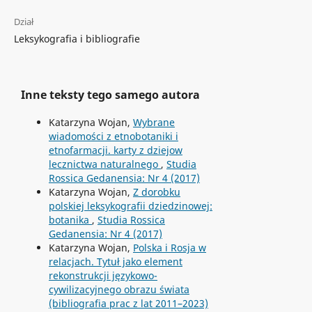
Dział
Leksykografia i bibliografie
Inne teksty tego samego autora
Katarzyna Wojan,
Wybrane
wiadomości z etnobotaniki i
etnofarmacji. karty z dziejow
lecznictwa naturalnego
,
Studia
Rossica Gedanensia: Nr 4 (2017)
Katarzyna Wojan,
Z dorobku
polskiej leksykografii dziedzinowej:
botanika
,
Studia Rossica
Gedanensia: Nr 4 (2017)
Katarzyna Wojan,
Polska i Rosja w
relacjach. Tytuł jako element
rekonstrukcji językowo-
cywilizacyjnego obrazu świata
(bibliografia prac z lat 2011–2023)