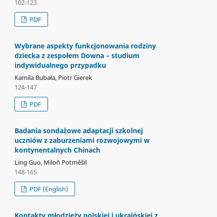
102-123
PDF
Wybrane aspekty funkcjonowania rodziny
dziecka z zespołem Downa – studium
indywidualnego przypadku
Kamila Bubała, Piotr Gierek
124-147
PDF
Badania sondażowe adaptacji szkolnej
uczniów z zaburzeniami rozwojowymi w
kontynentalnych Chinach
Ling Guo, Miloň Potměšil
148-165
PDF (English)
Kontakty młodzieży polskiej i ukraińskiej z