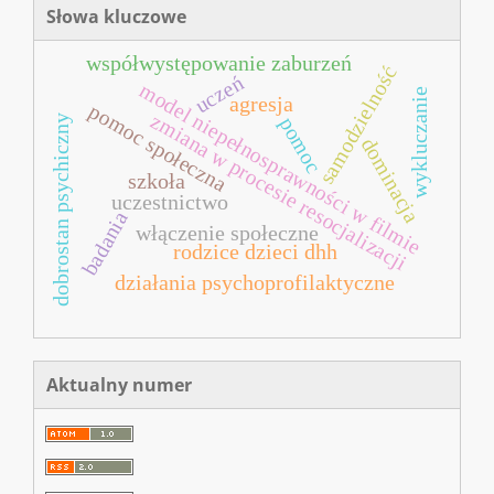
Słowa kluczowe
współwystępowanie zaburzeń
samodzielność
uczeń
model niepełnosprawności w filmie
wykluczanie
agresja
pomoc społeczna
zmiana w procesie resocjalizacji
dobrostan psychiczny
pomoc
dominacja
szkoła
uczestnictwo
badania
włączenie społeczne
rodzice dzieci dhh
działania psychoprofilaktyczne
Aktualny numer