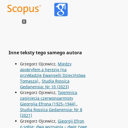
0
Inne teksty tego samego autora
Grzegorz Ojcewicz,
Między
apokryfem a herezją (na
przykładzie Ewangelii Dzieciństwa
Tomasza)
,
Studia Rossica
Gedanensia: Nr 10 (2023)
Grzegorz Ojcewicz,
Tajemnica
zaginięcia czerwonoarmisty
Gieorgija Efrona (1925–1944)
,
Studia Rossica Gedanensia: Nr 8
(2021)
Grzegorz Ojcewicz,
Gieorgij Efron
o sobie: dwa wyznania – dwie żywe