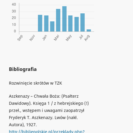
Bibliografia
Rozwinięcie skrótów w TZK
Aszkenazy – Chwała Boża: (Psałterz
Dawidowy). Księga 1 / z hebrejskiego (!)
przeł., wstępem i uwagami zaopatrzył
Fryderyk T. Aszkenazy. Lwów (nakł.
Autora), 1927.
http://bibliepolskie.pl/przeklady.php?