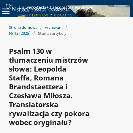
Uniwersyteckie Czasopisma Naukowe
Strona domowa
/
Archiwum
/
Nr 12 (2025)
/
Studia i artykuły
Psalm 130 w
tłumaczeniu mistrzów
słowa: Leopolda
Staffa, Romana
Brandstaettera i
Czesława Miłosza.
Translatorska
rywalizacja czy pokora
wobec oryginału?