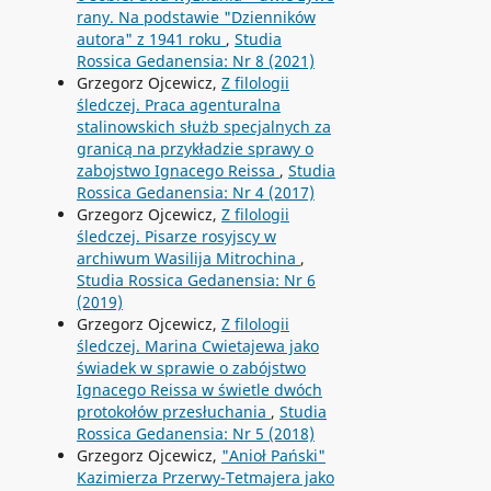
rany. Na podstawie "Dzienników
autora" z 1941 roku
,
Studia
Rossica Gedanensia: Nr 8 (2021)
Grzegorz Ojcewicz,
Z filologii
śledczej. Praca agenturalna
stalinowskich służb specjalnych za
granicą na przykładzie sprawy o
zabojstwo Ignacego Reissa
,
Studia
Rossica Gedanensia: Nr 4 (2017)
Grzegorz Ojcewicz,
Z filologii
śledczej. Pisarze rosyjscy w
archiwum Wasilija Mitrochina
,
Studia Rossica Gedanensia: Nr 6
(2019)
Grzegorz Ojcewicz,
Z filologii
śledczej. Marina Cwietajewa jako
świadek w sprawie o zabójstwo
Ignacego Reissa w świetle dwóch
protokołów przesłuchania
,
Studia
Rossica Gedanensia: Nr 5 (2018)
Grzegorz Ojcewicz,
"Anioł Pański"
Kazimierza Przerwy-Tetmajera jako