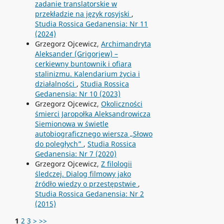
zadanie translatorskie w
przekładzie na język rosyjski
,
Studia Rossica Gedanensia: Nr 11
(2024)
Grzegorz Ojcewicz,
Archimandryta
Aleksander (Grigorjew) –
cerkiewny buntownik i ofiara
stalinizmu. Kalendarium życia i
działalności
,
Studia Rossica
Gedanensia: Nr 10 (2023)
Grzegorz Ojcewicz,
Okoliczności
śmierci Jaropołka Aleksandrowicza
Siemionowa w świetle
autobiograficznego wiersza „Słowo
do poległych”
,
Studia Rossica
Gedanensia: Nr 7 (2020)
Grzegorz Ojcewicz,
Z filologii
śledczej. Dialog filmowy jako
źródło wiedzy o przestępstwie
,
Studia Rossica Gedanensia: Nr 2
(2015)
1
2
3
>
>>