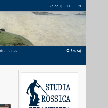
Zaloguj
PL
EN
isali o nas
Szukaj