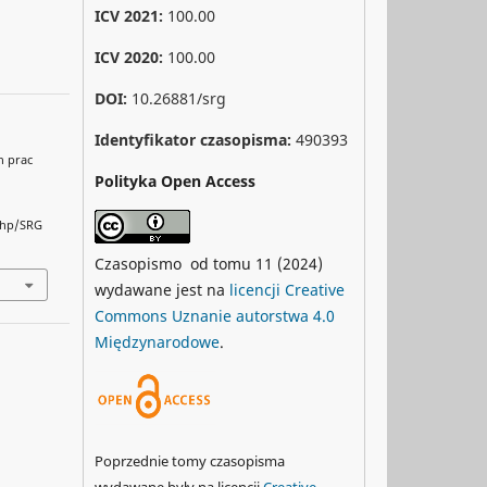
ICV 2021:
100.00
ICV 2020:
100.00
DOI:
10.26881/srg
Identyfikator czasopisma:
490393
h prac
Polityka Open Access
php/SRG
Czasopismo od tomu 11 (2024)
wydawane jest na
licencji Creative
Commons Uznanie autorstwa 4.0
Międzynarodowe
.
Poprzednie tomy czasopisma
wydawane były na licencji
Creative