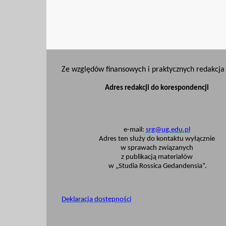
Ze względów finansowych i praktycznych redakcja 
Adres redakcji do korespondencji
e-mail:
srg@ug.edu.pl
Adres ten służy do kontaktu wyłącznie
w sprawach związanych
z publikacją materiałów
w „Studia Rossica Gedandensia”.
Deklaracja dostępności