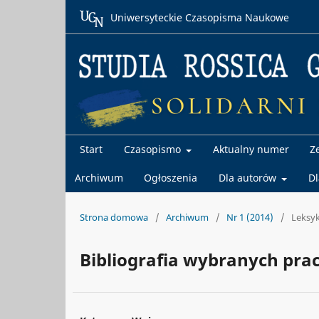
Uniwersyteckie Czasopisma Naukowe
Start
Czasopismo
Aktualny numer
Z
Archiwum
Ogłoszenia
Dla autorów
D
Strona domowa
/
Archiwum
/
Nr 1 (2014)
/
Leksyk
Bibliografia wybranych pra