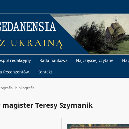
espół redakcyjny
Rada naukowa
Najczęściej czytane
Nap
la Recenzentów
Kontakt
ografia i bibliografie
c magister Teresy Szymanik