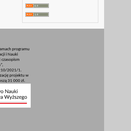
ramach programu
cji i Nauki
 czasopism
”,
210/2021/1.
izację projektu w
szą 31 000 zł.