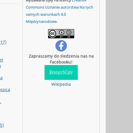
Commons Uznanie autorstwa Na tych
samych warunkach 4.0
Międzynarodowe.
017)
Zapraszamy do śledzenia nas na
et
Facebooku!
a
ia
Wikipedia
ssica
.
5)