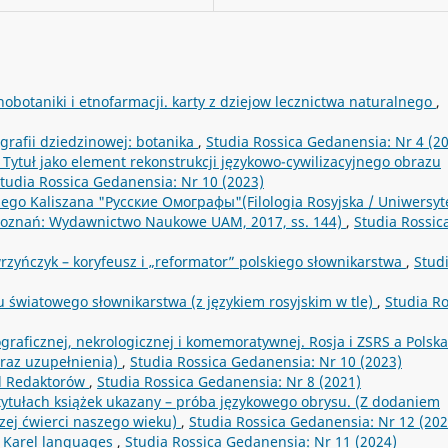
botaniki i etnofarmacji. karty z dziejow lecznictwa naturalnego
,
ografii dziedzinowej: botanika
,
Studia Rossica Gedanensia: Nr 4 (2
. Tytuł jako element rekonstrukcji językowo-cywilizacyjnego obrazu
tudia Rossica Gedanensia: Nr 10 (2023)
zego Kaliszana "Русские Омографы"(Filologia Rosyjska / Uniwersyt
 Poznań: Wydawnictwo Naukowe UAM, 2017, ss. 144)
,
Studia Rossic
zyńczyk – koryfeusz i „reformator” polskiego słownikarstwa
,
Stud
 światowego słownikarstwa (z językiem rosyjskim w tle)
,
Studia Ro
iograficznej, nekrologicznej i komemoratywnej. Rosja i ZSRS a Polska
 oraz uzupełnienia)
,
Studia Rossica Gedanensia: Nr 10 (2023)
 Redaktorów
,
Studia Rossica Gedanensia: Nr 8 (2021)
 tytułach książek ukazany – próba językowego obrysu. (Z dodaniem
zej ćwierci naszego wieku)
,
Studia Rossica Gedanensia: Nr 12 (202
e Karel languages
,
Studia Rossica Gedanensia: Nr 11 (2024)