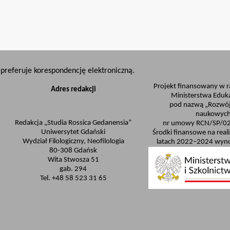
preferuje korespondencję elektroniczną.
Projekt finansowany w 
Adres redakcji
Ministerstwa Eduka
pod nazwą „Rozwój
naukowych
Redakcja „Studia Rossica Gedanensia”
nr umowy RCN/SP/0
Uniwersytet Gdański
Środki finansowe na real
Wydział Filologiczny, Neofilologia
latach 2022–2024 wyno
80-308 Gdańsk
Wita Stwosza 51
gab. 294
Tel. +48 58 523 31 65